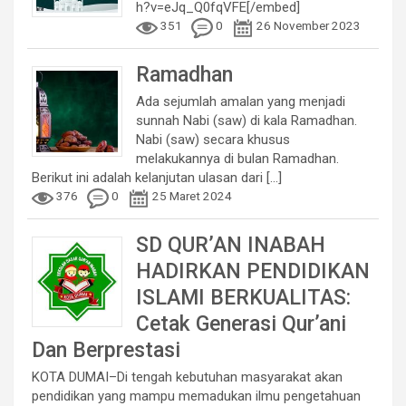
h?v=eJq_Q0fqVFE[/embed]
351
0
26 November 2023
Ramadhan
Ada sejumlah amalan yang menjadi
sunnah Nabi (saw) di kala Ramadhan.
Nabi (saw) secara khusus
melakukannya di bulan Ramadhan.
Berikut ini adalah kelanjutan ulasan dari
[...]
376
0
25 Maret 2024
SD QUR’AN INABAH
HADIRKAN PENDIDIKAN
ISLAMI BERKUALITAS:
Cetak Generasi Qur’ani
Dan Berprestasi
KOTA DUMAI–Di tengah kebutuhan masyarakat akan
pendidikan yang mampu memadukan ilmu pengetahuan