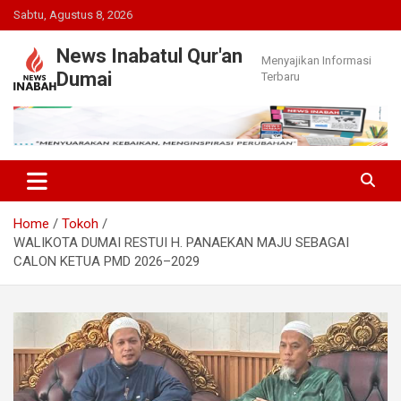
Skip
Sabtu, Agustus 8, 2026
to
content
News Inabatul Qur'an
Menyajikan Informasi
Dumai
Terbaru
Home
Tokoh
WALIKOTA DUMAI RESTUI H. PANAEKAN MAJU SEBAGAI
CALON KETUA PMD 2026–2029