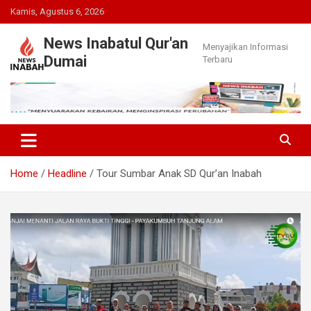
Skip
Kamis, Agustus 6, 2026
to
content
News Inabatul Qur'an
Menyajikan Informasi
Dumai
Terbaru
Home
Headline
Tour Sumbar Anak SD Qur’an Inabah