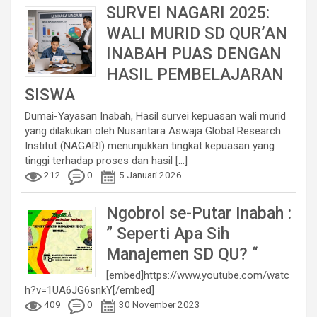
SURVEI NAGARI 2025:
WALI MURID SD QUR’AN
INABAH PUAS DENGAN
HASIL PEMBELAJARAN
SISWA
Dumai-Yayasan Inabah, Hasil survei kepuasan wali murid
yang dilakukan oleh Nusantara Aswaja Global Research
Institut (NAGARI) menunjukkan tingkat kepuasan yang
tinggi terhadap proses dan hasil
[...]
212
0
5 Januari 2026
Ngobrol se-Putar Inabah :
” Seperti Apa Sih
Manajemen SD QU? “
[embed]https://www.youtube.com/watc
h?v=1UA6JG6snkY[/embed]
409
0
30 November 2023