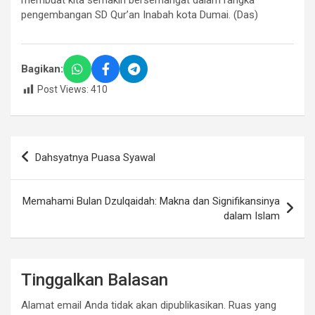
membuat kita semakin bersemangat dalam rangka
pengembangan SD Qur’an Inabah kota Dumai. (Das)
Bagikan:
Post Views:
410
Navigasi
Dahsyatnya Puasa Syawal
pos
Memahami Bulan Dzulqaidah: Makna dan Signifikansinya
dalam Islam
Tinggalkan Balasan
Alamat email Anda tidak akan dipublikasikan.
Ruas yang