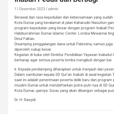
11 Desember 2023
admin
Berawal dari rasa kepedulian dan kebersamaan yang sudah b
Kota Dumai yang beralamat di jalan Kaharudin Nasution ga
program kepedulian yang besar dengan program Inabah Pedul
Habiburrahman Dumai Islamic Center. Lomba Mewarnai tingka
Dinul Falhan.
Disamping penggalangan dana untuk Palestina, namun juga
diperoleh cukup besar.
Kegiatan di buka oleh Direktur Pendidikan Yayasan Inabatul Q
berharap agar semua peserta lomba mengikuti dengan bai
k. Kepada pendamping diharapkan untuk menjauh dari pese
Dalam sambutan kepala SD Qur’an Inabah di awal kegiatan 
saat ini adalah penerimaan peserta didik baru dan progra
muslim Dumai untuk mendaftarkan putra-putri nya di SD Qur
Kota Dumai, ujarnya. Surau yang akan dibangun sebagai pusa
Dr. H. Rasyidi