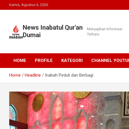
Skip
Kamis, Agustus 6, 2026
to
content
News Inabatul Qur'an
Menyajikan Informasi
Dumai
Terbaru
HOME
PROFILE
KATEGORI
CHANNEL YOUTU
Home
Headline
Inabah Peduli dan Berbagi