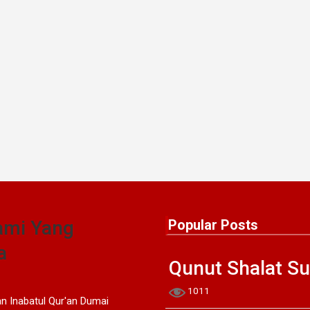
ami Yang
Popular Posts
a
Qunut Shalat S
1011
 Inabatul Qur'an Dumai