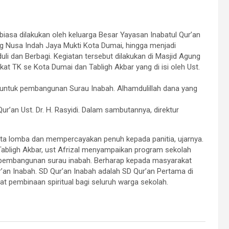
iasa dilakukan oleh keluarga Besar Yayasan Inabatul Qur’an
ng Nusa Indah Jaya Mukti Kota Dumai, hingga menjadi
i dan Berbagi. Kegiatan tersebut dilakukan di Masjid Agung
t TK se Kota Dumai dan Tabligh Akbar yang di isi oleh Ust.
 untuk pembangunan Surau Inabah. Alhamdulillah dana yang
ur’an Ust. Dr. H. Rasyidi. Dalam sambutannya, direktur
rta lomba dan mempercayakan penuh kepada panitia, ujarnya.
Tabligh Akbar, ust Afrizal menyampaikan program sekolah
m pembangunan surau inabah. Berharap kepada masyarakat
’an Inabah. SD Qur’an Inabah adalah SD Qur’an Pertama di
t pembinaan spiritual bagi seluruh warga sekolah.