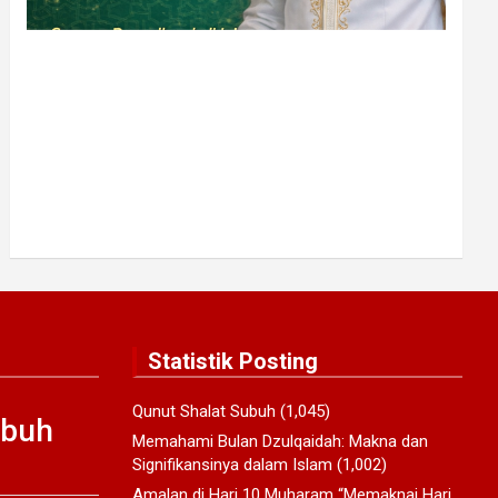
Statistik Posting
Qunut Shalat Subuh
(1,045)
ubuh
Memahami Bulan Dzulqaidah: Makna dan
Signifikansinya dalam Islam
(1,002)
Amalan di Hari 10 Muharam “Memaknai Hari