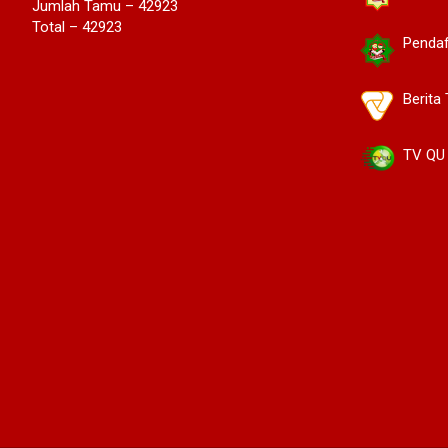
Jumlah Tamu – 42923
Total – 42923
Pendaft
Berita 
TV QU I