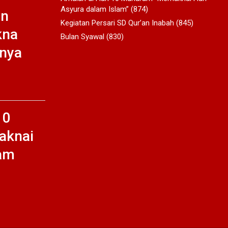
Asyura dalam Islam”
(874)
an
Kegiatan Persari SD Qur’an Inabah
(845)
kna
Bulan Syawal
(830)
inya
10
aknai
lam