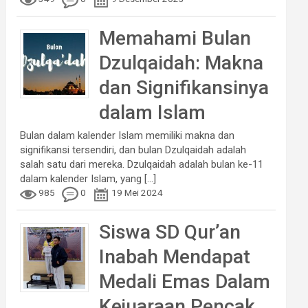
Memahami Bulan
Dzulqaidah: Makna
dan Signifikansinya
dalam Islam
Bulan dalam kalender Islam memiliki makna dan
signifikansi tersendiri, dan bulan Dzulqaidah adalah
salah satu dari mereka. Dzulqaidah adalah bulan ke-11
dalam kalender Islam, yang
[...]
985
0
19 Mei 2024
Siswa SD Qur’an
Inabah Mendapat
Medali Emas Dalam
Kejuaraan Pencak