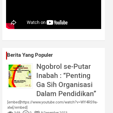
Berita Yang Populer
Ngobrol se-Putar
Inabah : “Penting
Ga Sih Organisasi
Dalam Pendidikan”
[embed]https://www.youtube.com/watch?v=WY4RS9a-
xlw[/embed]
349
0
9 Desember 2023