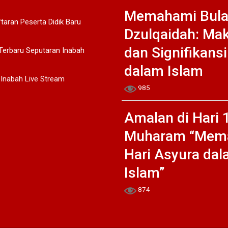
Memahami Bul
aran Peserta Didik Baru
Dzulqaidah: Ma
dan Signifikans
Terbaru Seputaran Inabah
dalam Islam
nabah Live Stream
985
Amalan di Hari 
Muharam “Mem
Hari Asyura da
Islam”
874