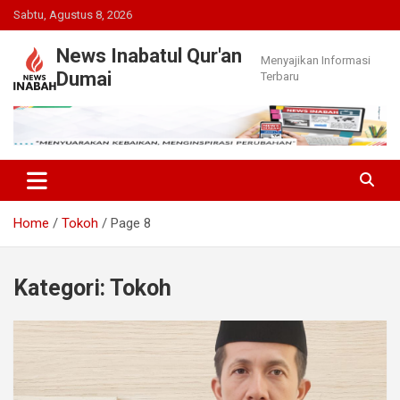
Skip
Sabtu, Agustus 8, 2026
to
content
News Inabatul Qur'an
Menyajikan Informasi
Dumai
Terbaru
Home
Tokoh
Page 8
Kategori:
Tokoh