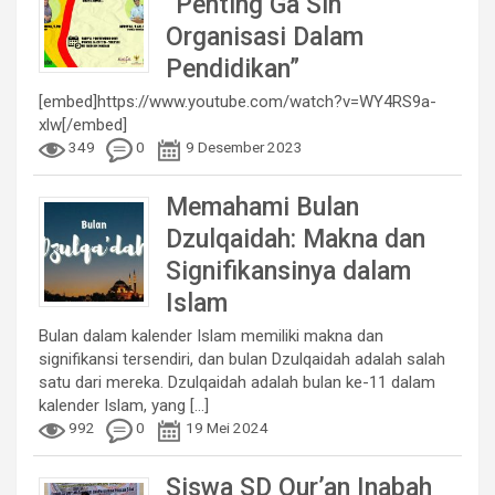
“Penting Ga Sih
Organisasi Dalam
Pendidikan”
[embed]https://www.youtube.com/watch?v=WY4RS9a-
xlw[/embed]
349
0
9 Desember 2023
Memahami Bulan
Dzulqaidah: Makna dan
Signifikansinya dalam
Islam
Bulan dalam kalender Islam memiliki makna dan
signifikansi tersendiri, dan bulan Dzulqaidah adalah salah
satu dari mereka. Dzulqaidah adalah bulan ke-11 dalam
kalender Islam, yang
[...]
992
0
19 Mei 2024
Siswa SD Qur’an Inabah