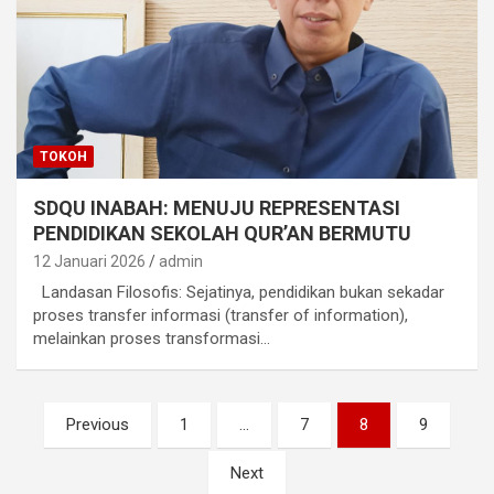
TOKOH
SDQU INABAH: MENUJU REPRESENTASI
PENDIDIKAN SEKOLAH QUR’AN BERMUTU
12 Januari 2026
admin
Landasan Filosofis: Sejatinya, pendidikan bukan sekadar
proses transfer informasi (transfer of information),
melainkan proses transformasi…
Paginasi
Previous
1
…
7
8
9
pos
Next