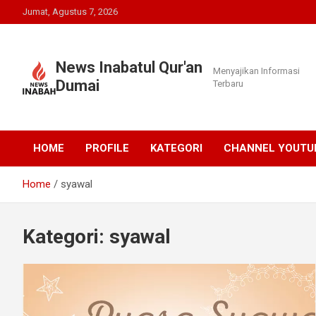
Skip
Jumat, Agustus 7, 2026
to
content
News Inabatul Qur'an
Menyajikan Informasi
Dumai
Terbaru
HOME
PROFILE
KATEGORI
CHANNEL YOUTU
Home
syawal
Kategori:
syawal