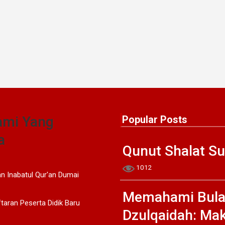
ami Yang
Popular Posts
a
Qunut Shalat S
1012
 Inabatul Qur'an Dumai
Memahami Bul
aran Peserta Didik Baru
Dzulqaidah: Ma