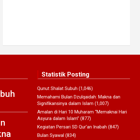
Statistik Posting
Qunut Shalat Subuh
(1,046)
ubuh
Memahami Bulan Dzulqaidah: Makna dan
Signifikansinya dalam Islam
(1,007)
Amalan di Hari 10 Muharam “Memaknai Hari
Asyura dalam Islam”
(877)
an
Kegiatan Persari SD Qur’an Inabah
(847)
kna
Bulan Syawal
(834)