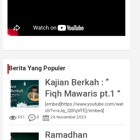
Berita Yang Populer
Kajian Berkah : ”
Fiqh Mawaris pt.1 “
[embed]https://www.youtube.com/wat
ch?v=eJq_Q0fqVFE[/embed]
351
0
26 November 2023
Ramadhan