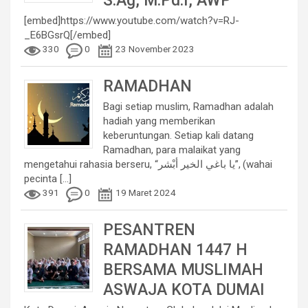
S.Ag, M.Pd.I, AWP
[embed]https://www.youtube.com/watch?v=RJ-
_E6BGsrQ[/embed]
330
0
23 November 2023
RAMADHAN
Bagi setiap muslim, Ramadhan adalah
hadiah yang memberikan
keberuntungan. Setiap kali datang
Ramadhan, para malaikat yang
mengetahui rahasia berseru, “يا باغي الخير أبْشر”, (wahai
pecinta
[...]
391
0
19 Maret 2024
PESANTREN
RAMADHAN 1447 H
BERSAMA MUSLIMAH
ASWAJA KOTA DUMAI