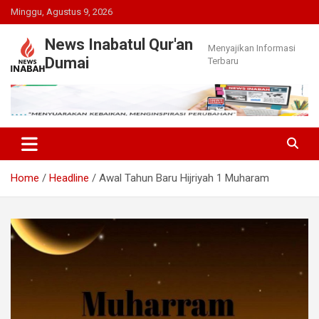
Skip
Minggu, Agustus 9, 2026
to
content
News Inabatul Qur'an
Menyajikan Informasi
Dumai
Terbaru
Home
Headline
Awal Tahun Baru Hijriyah 1 Muharam